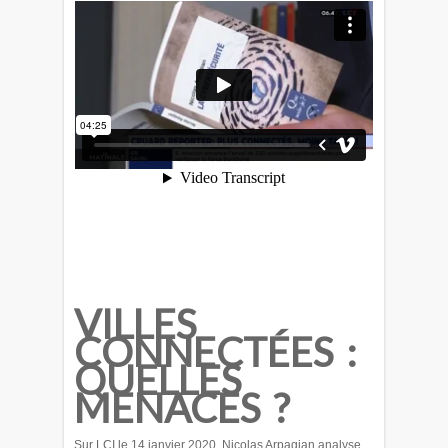
VILLES
CONNECTÉES :
QUELLES
MENACES ?
Sur LCI le 14 janvier 2020, Nicolas Arpagian analyse